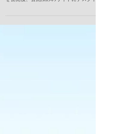
公開サイトから簡単に行えます。 サイト
を公開後、公開済みのサイトにデスクト
ップまたはモバイルからアクセスし、Wix
アカウント情報を利用してログインして
ください。ログインしたサイトから記事
の編集、投稿、管理ができます。...