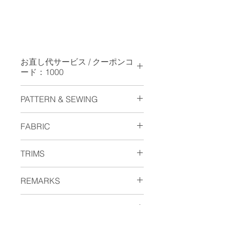
お直し代サービス / クーポンコ
ード：1000
お直しを承っておりませんのでご請求
PATTERN & SEWING
金額から￥1.000 を引かせていただき
ます。（セール品は対象外となりま
・コレクションラインで仕事するパタ
す。）お手数ですが、クーポンコード
FABRIC
ンナーが引いた美しいテーパード・シ
に数字の
1000
をご入力ください。
ルエット。
Cordura フリース・ジャージ
Coupon is not available for
・ウエストゴム＆スピンドル仕様で
TRIMS
Polyester 80% Nylon 16%
overseas.
3cm程伸びます。 ・内側はパイピン
Polyurethane 4%
グで丁寧に始末しシック付き。ポケッ
・世界に誇る日本品質・YKK社に別注
・表側は強靭なCordura繊維とポリエ
REMARKS
ト布はこだわりのヘリンボーン織り。
したブランドロゴ・TCRを刻印したジ
ステルのミックスで擦れや摩擦に強
・国内の上質なドレスパンツ工場で縫
ッパー。
く、内側はフリース起毛 になってる
ドローコード仕様。
製し上品な顔に仕上がっています。
・ヒップ上の本革パッチやロゴを彫刻
SIZE CHART
ため軟らさ温かさは言うまでもありま
した本ナットボタンは本物の風格を漂
せん。何よりもジャージ（編み物）な
わせます。