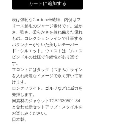
カートに追加する
表は強靭なCordura®繊維、内側はフ
リース起毛のジャージ素材です。温か
さ、強さ、柔らかさを兼ね備えた優れ
もの。コレクションラインで仕事する
パタンナーが引いた美しいテーパー
ド・シルエット。ウエストはゴム＋ス
ピンドルの仕様で伸縮性があり楽で
す。
フロントにはタック（つまみ）ライン
を入れ綺麗なイメージで永く穿いて頂
けます。
ロングフライト、ゴルフなどに威力を
発揮します。
同素材のジャケットTCR2330501-84
と合わせ新セットアップ・スタイルを
お楽しみください。
日本製。