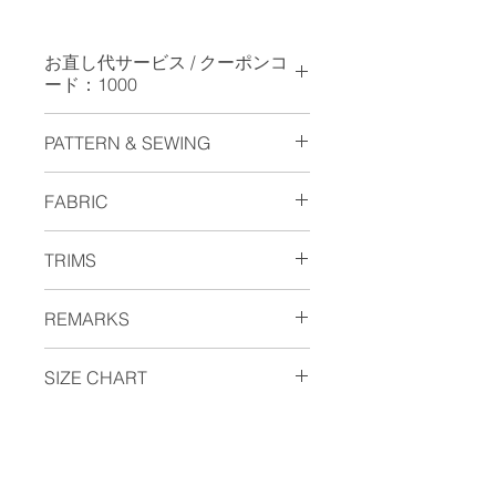
お直し代サービス / クーポンコ
ード：1000
お直しを承っておりませんのでご請求
PATTERN & SEWING
金額から￥1.000 を引かせていただき
ます。（セール品は対象外となりま
・テーパードシルエット。ウエストに
す。）お手数ですが、クーポンコード
FABRIC
はゴムが入りスピンドルでしっかり止
に数字の
1000
をご入力ください。
まるリラックス仕様。
Cordura フリース・ジャージ
Coupon is not available for
・フロントにはタッキング（つまみ）
TRIMS
Polyester 80% Nylon 16%
overseas.
線が入り膝抜けの軽減と綺麗なシルエ
Polyurethane 4%
ットを永続させます。
・世界に誇る日本品質・YKK社に別注
・表側は強靭なCordura繊維とポリエ
REMARKS
・内側はフルパイピング仕様でシック
したブランドロゴ・TCRを刻印したジ
ステルのミックスで擦れや摩擦に強
が付き丁寧で綺麗な縫製。
ッパー。
く、内側はフリース起毛 になってる
ドローコード仕様。
・国内の上質なドレスパンツ工場で縫
・ヒップ上の本革パッチやロゴを彫刻
SIZE CHART
ため軟らさ温かさは言うまでもありま
製し上品な顔に仕上がっています。
した本ナットボタンは本物の風格を漂
せん。何よりもジャージ（編み物）な
わせます。
ので 伸縮性があり軽くらくちんで
サ
SIZE
79
82
85
88
SHOPPING GUIDE
・ポケット布はこだわりのヘリンボー
す。
イ
ン織り。
(取扱ご注意下さい）使用素材は検査
ご配送・お支払方法
ズ