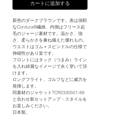
カートに追加する
新色のダークブラウンです。表は強靭
なCordura®繊維、内側はフリース起
毛のジャージ素材です。温かさ、強
さ、柔らかさを兼ね備えた優れもの。
ウエストはゴム＋スピンドルの仕様で
伸縮性があり楽です。
フロントにはタック（つまみ）ライン
を入れ綺麗なイメージで永く穿いて頂
けます。
ロングフライト、ゴルフなどに威力を
発揮します。
同素材のジャケットTCR2330501-89
と合わせ新セットアップ・スタイルを
お楽しみください。
日本製。