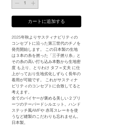
カートに追加する
2025年秋よりサスティナビリティの
コンセプトに沿った第三世代のチノを
発売開始します。 この日本製の生地
は３本の糸を撚った「三子撚り糸」と
その糸の高い打ち込み本数から生地密
度 も上り、とりわけ タフ＝丈夫 に仕
上がっており生地劣化しずらく長年の
着用が可能です。 これがサスティナ
ビリティのコンセプトに合致してると
考えます。
全てのバイヤーが褒める美しい２プリ
ーツのテーパードシルエット。ハンド
ステッチ風AMFや 赤耳スレーキを使
うなど縫製のこだわりも忘れません。
日本製。