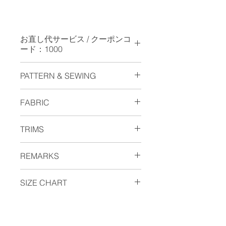
お直し代サービス / クーポンコ
ード：1000
お直しを承っておりませんのでご請求
PATTERN & SEWING
金額から￥1.000 を引かせていただき
ます。（セール品は対象外となりま
・各シーズンで各バイヤー、エンドユ
す。）お手数ですが、クーポンコード
FABRIC
ーザーから支持された美しい２タック
に数字の
1000
をご入力ください。
＆テーパードモデル。
Coupon is not available for overseas.
40's Triple plied & High density
・高めの後ろ股上と深い２タック入り
TRIMS
chino Cotton 100%
の立体的な尻周りの型紙設計は穿き心
地の良さを保証。
・「世界のYKK」に別注したジッパー
・チノは通常双糸だが、これは40番手
REMARKS
・手仕事に見えるAMFステッチがフロ
はブランドロゴTCRを刻印しテープは
コーマ糸を三子撚りにしタテ・ヨコに
ントとサイドポケットに打たれていま
リサイクルPETを使用。
打込み糸強度もアップ。
す。
・青の 生地ネームと下げ札は「地球
SIZE CHART
・高い生地密度とチノクロスとしては
・ヘリンボーン織の赤耳スレーキとフ
の青」を意味しサスティナビリティを
重量級の生地目付320g/㎡ はタフで長
ルパイピング仕上げによる内側の処理
表現。
年の着用に耐えます。
サ
SIZE
79
82
85
88
SHOPPING GUIDE
も隠れた特徴。
・TOPボタンは本格ナット・ボタン削
・製品洗いをし風合いが良くなり、生
イ
り出しで日本製。ブランドロゴがレー