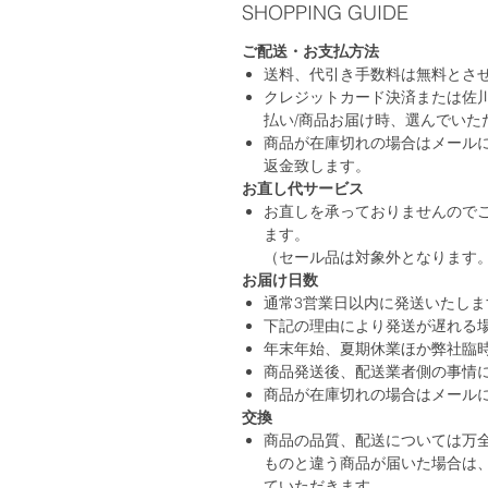
SHOPPING GUIDE
ご配送・お支払方法
送料、代引き手数料は無料とさ
クレジットカード決済または佐
払い/商品お届け時、選んでいた
商品が在庫切れの場合はメール
返金致します。
お直し代サービス
お直しを承っておりませんのでご
ます。
（セール品は対象外となります
お届け日数
通常3営業日以内に発送いたしま
下記の理由により発送が遅れる
年末年始、夏期休業ほか弊社臨
商品発送後、配送業者側の事情
商品が在庫切れの場合はメール
交換
商品の品質、配送については万
ものと違う商品が届いた場合は
ていただきます。