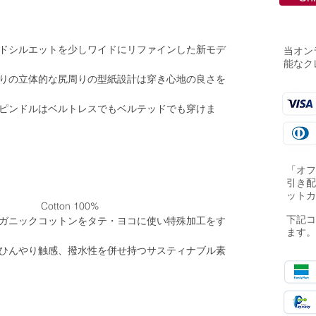
ドシルエットを少しワイドにリファインした新モデ
当オン
能なク
りの立体的な尻周りの型紙設計は穿き心地の良さを
ピンドルはベルトレスでもベルテッドでも穿けま
「オ
引き
ット
ther Cotton 100%
下記コ
ガニックコットンをタテ・ヨコに使い特殊加工をす
ます
ひんやり触感、撥水性を併せ持つサスティナブル素