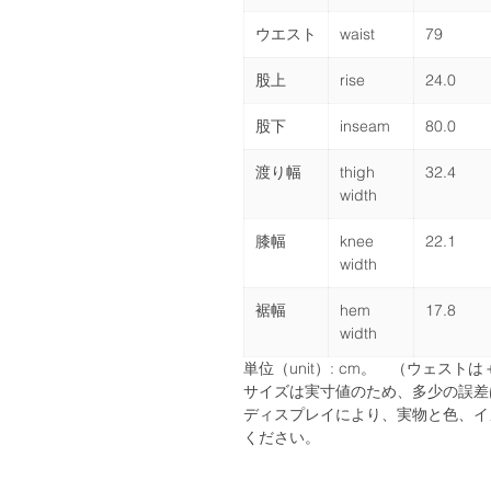
ウエスト
waist
79
股上
rise
24.0
股下
inseam
80.0
渡り幅
thigh
32.4
width
膝幅
knee
22.1
width
裾幅
hem
17.8
width
単位（unit）: cm。 （ウェスト
サイズは実寸値のため、多少の誤差
ディスプレイにより、実物と色、イ
ください。