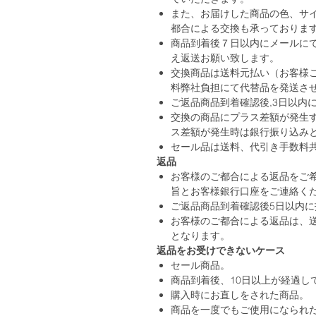
また、お届けした商品の色、サ
都合による交換も承っておりま
商品到着後７日以内にメールに
え返送お願い致します。
交換商品は送料元払い（お客様
料弊社負担にて代替品を発送さ
ご返品商品到着確認後,3日以内
交換の商品にプラス差額が発生
ス差額が発生時は銀行振り込み
セール品は送料、代引き手数料
返品
お客様のご都合による返品をご
旨とお客様銀行口座をご連絡く
ご返品商品到着確認後5日以内
お客様のご都合による返品は、送
となります。
返品をお受けできないケース
セール商品。
商品到着後、10日以上が経過し
購入時にお直しをされた商品。
商品を一度でもご使用になられ