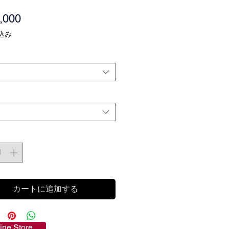
価
,000
格
込み
カートに追加する
ine Store