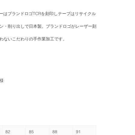
ーはブランドロゴTCRを刻印しテープはリサイクル
タン・削り出しで日本製。ブランドロゴがレーザー刻
わないこだわりの手作業加工です。
様
82
85
88
91