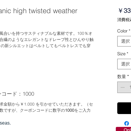
ic high twisted weather
￥33
消費税
Color
*
風合いを持つサスティナブルな素材です。100％オ
合繊のようなエレガントなドレープ性とひんやり触
選択
」の新シルエットはベルトしてもベルトレスでも穿
Size
*
選択
数量
*
コード：1000
金額から￥1.000 を引かせていただきます。（セ
数ですが、クーポンコードに数字の
1000
をご入力
rseas.
Onl