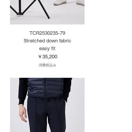
TCR2530235-79
Stretched down fabric
easy fit
価格
￥35,200
消費税込み