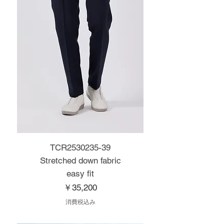
TCR2530235-39
Stretched down fabric
easy fit
価格
￥35,200
消費税込み